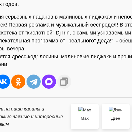
х годов.
емя серьезных пацанов в малиновых пиджаках и непо
ек! Первая реклама и музыкальный беспредел! В это
скотека от "кислотной" Dj Irin, с самыми узнаваемым
влекательная программа от "реального" Деда!", - обе
ры вечера.
ется дресс-код: лосины, малиновые пиджаки и проч
ени.
ь на наши каналы и
самые важные и интересные
Max
Дзен
рвым