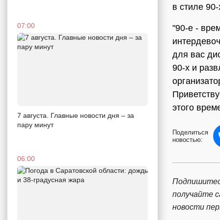
в стиле 90-
07:00
"90-е - вр
интердевоч
для вас ди
90-х и раз
организато
Приветству
этого врем
7 августа. Главные новости дня – за
пару минут
Поделиться
новостью:
06:00
Подпишитес
получайте 
новости пе