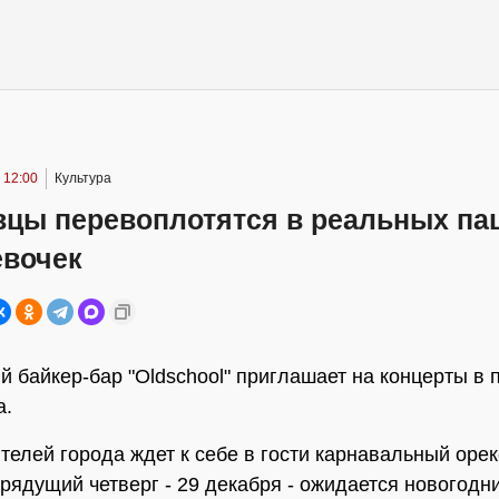
 12:00
Культура
вцы перевоплотятся в реальных па
евочек
й байкер-бар "Oldschool" приглашает на концерты в
а.
телей города ждет к себе в гости карнавальный орек
 грядущий четверг - 29 декабря - ожидается новогодн