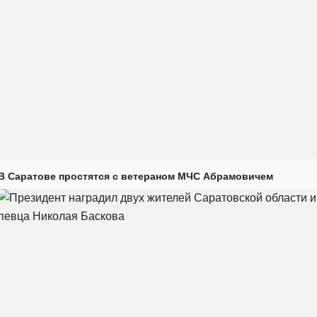
В Саратове простятся с ветераном МЧС Абрамовичем