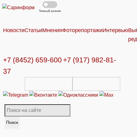
Темный режим
Новости
Статьи
Мнения
Фоторепортажи
Интервью
Вы
ре
+7 (8452) 659-600
+7 (917) 982-81-
37
Поиск