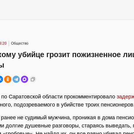
8:20
Общество
кому убийце грозит пожизненное л
ы
 по Саратовской области прокомментировало
задер
ного, подозреваемого в убийстве троих пенсионеров
, ранее не судимый мужчина, проникая в дома пенсио
ми долгие душевные разговоры, стараясь выведать, 
и «гробовые». Не найдя их, он все равно убивал пен