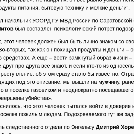
одукты питания, бытовую технику и мелкие деньги".
л начальник УООРД ГУ МВД России по Саратовской 
Шитов
был составлен психологический потрет подозр
, этот человек должен был быть лично знаком со св
Во-вторых, так как он похищал продукты и деньги – о
в средствах. А еще – вести замкнутый образ жизни –
 друг про друга все знают, и если кто-то из односел
реступление, об этом сразу стало бы известно. Отр
дящих под это описание, мы вышли на мужчину, ран
о в поселке газовиком и неоднократно посещавшего
овершены убийства».
снилось, что этот человек пытался войти в доверие 
оселке пожилым людям. Подозреваемого тут же зад
ь следственного отдела по Энгельсу
Дмитрий Хор