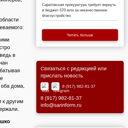
Саратовская прокуратура требует вернуть
в бюджет 570 млн за некачественное
благоустройство
области
еваемого:
Читать больше
оими
стро
 ведь в
ьчан
Связаться с редакцией или
абатывая
прислать новость
ее
 оба дома,
8 (917) 982-81-37
8 (917) 982-81-37
и к другим
info@sarinform.ru
ержали.
ешко