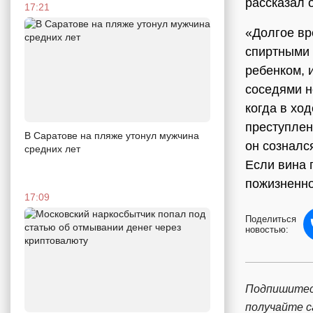
рассказал 
17:21
«Долгое вр
спиртными 
ребенком, 
соседями н
когда в хо
преступлен
В Саратове на пляже утонул мужчина
он созналс
средних лет
Если вина 
пожизненно
17:09
Поделиться
новостью:
Подпишитес
получайте 