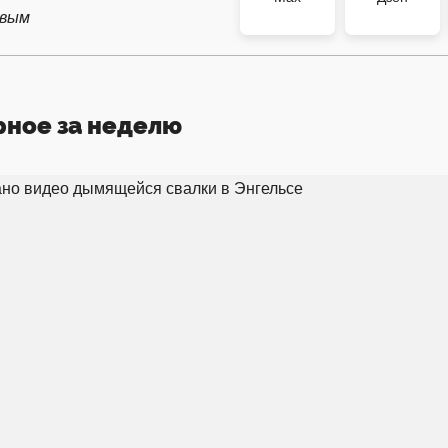
рвым
рное за неделю