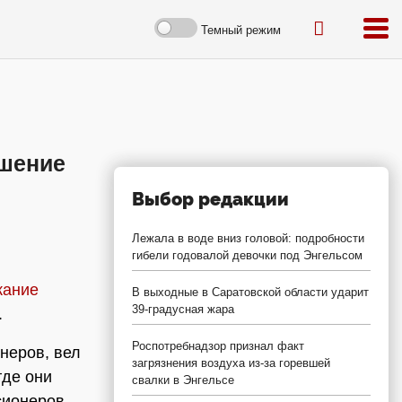
Темный режим
ишение
Выбор редакции
Лежала в воде вниз головой: подробности
гибели годовалой девочки под Энгельсом
жание
В выходные в Саратовской области ударит
39-градусная жара
.
Роспотребнадзор признал факт
неров, вел
загрязнения воздуха из-за горевшей
где они
свалки в Энгельсе
сионеров,