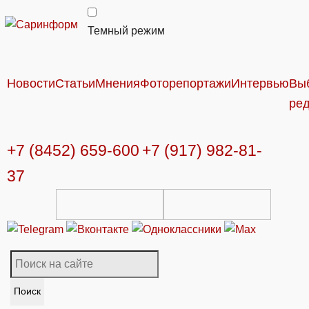
Темный режим
Новости
Статьи
Мнения
Фоторепортажи
Интервью
Вы
ре
+7 (8452) 659-600
+7 (917) 982-81-
37
Поиск