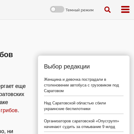
Темный режим
ибов
Выбор редакции
Женщина и девочка пострадали в
столкновении автобуса с грузовиком под
ергает еще
Саратовом
ратовских
аке
Над Саратовской областью сбили
украинские беспилотники
 грибов
.
Организаторов саратовской «Опусгрупп»
начинают судить за отмывание 9 млрд
о, ни