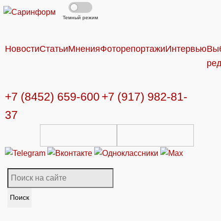
Темный режим
Новости
Статьи
Мнения
Фоторепортажи
Интервью
Вы
ре
+7 (8452) 659-600
+7 (917) 982-81-
37
Поиск