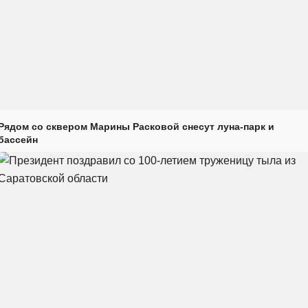
Рядом со сквером Марины Расковой снесут луна-парк и
бассейн