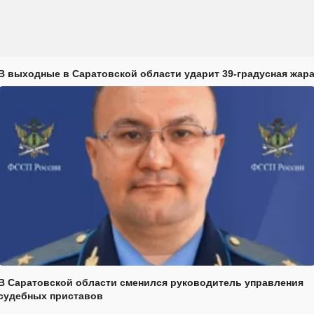
В выходные в Саратовской области ударит 39-градусная жар
В Саратовской области сменился руководитель управления
судебных приставов