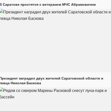
В Саратове простятся с ветераном МЧС Абрамовичем
Президент наградил двух жителей Саратовской области и
певца Николая Баскова