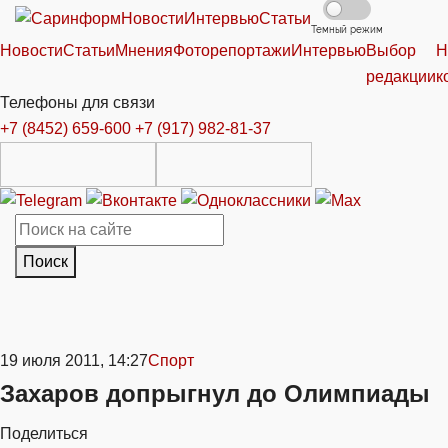
Новости
Интервью
Статьи
Темный режим
Новости
Статьи
Мнения
Фоторепортажи
Интервью
Выбор
Н
редакции
к
Телефоны для связи
+7 (8452) 659-600
+7 (917) 982-81-37
Поиск
19 июля 2011, 14:27
Спорт
Захаров допрыгнул до Олимпиады
Поделиться