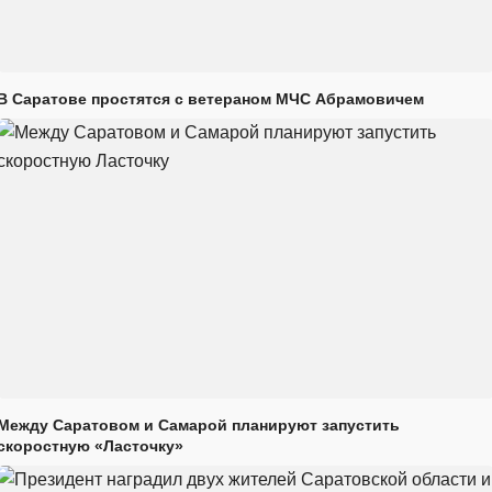
В Саратове простятся с ветераном МЧС Абрамовичем
Между Саратовом и Самарой планируют запустить
скоростную «Ласточку»