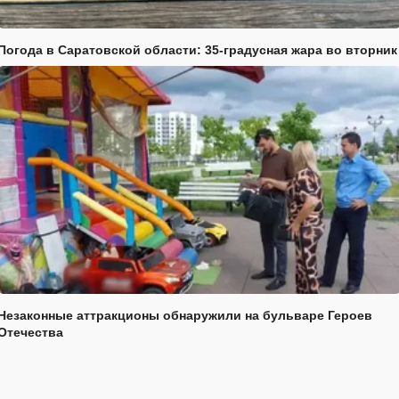
Погода в Саратовской области: 35-градусная жара во вторник
Незаконные аттракционы обнаружили на бульваре Героев
Отечества