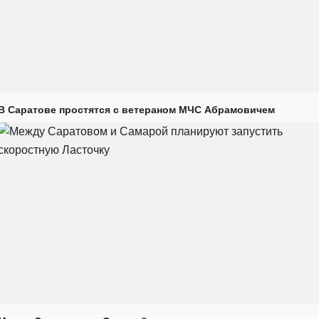
В Саратове простятся с ветераном МЧС Абрамовичем