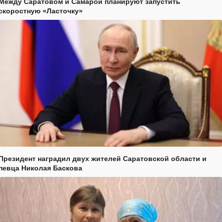
Между Саратовом и Самарой планируют запустить
скоростную «Ласточку»
Президент наградил двух жителей Саратовской области и
певца Николая Баскова