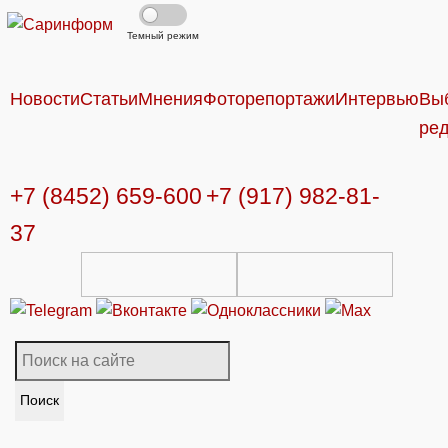
Темный режим
Новости
Статьи
Мнения
Фоторепортажи
Интервью
Вы
ре
+7 (8452) 659-600
+7 (917) 982-81-
37
Поиск