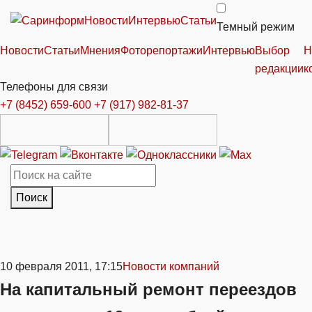
Новости
Интервью
Статьи
Темный режим
Новости
Статьи
Мнения
Фоторепортажи
Интервью
Выбор
Н
редакции
к
Телефоны для связи
+7 (8452) 659-600
+7 (917) 982-81-37
Поиск
10 февраля 2011, 17:15
Новости компаний
На капитальный ремонт переездов