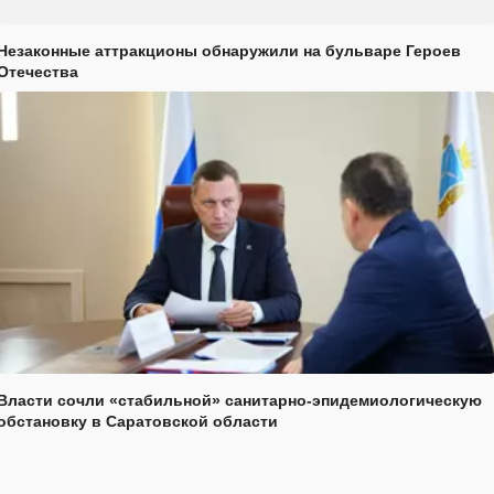
Незаконные аттракционы обнаружили на бульваре Героев
Отечества
Власти сочли «стабильной» санитарно-эпидемиологическую
обстановку в Саратовской области