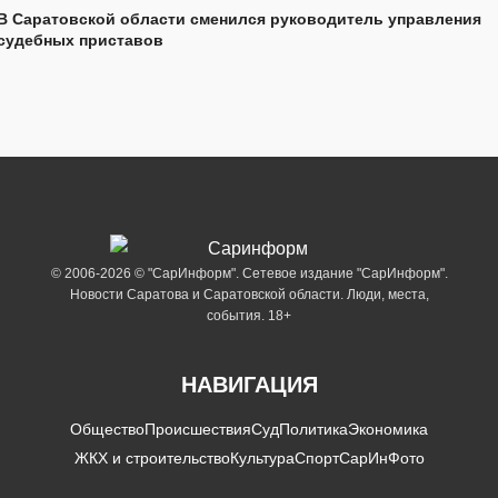
В Саратовской области сменился руководитель управления
судебных приставов
© 2006-2026 © "СарИнформ". Сетевое издание "СарИнформ".
Новости Саратова и Саратовской области. Люди, места,
события. 18+
НАВИГАЦИЯ
Общество
Происшествия
Суд
Политика
Экономика
ЖКХ и строительство
Культура
Спорт
СарИнФото