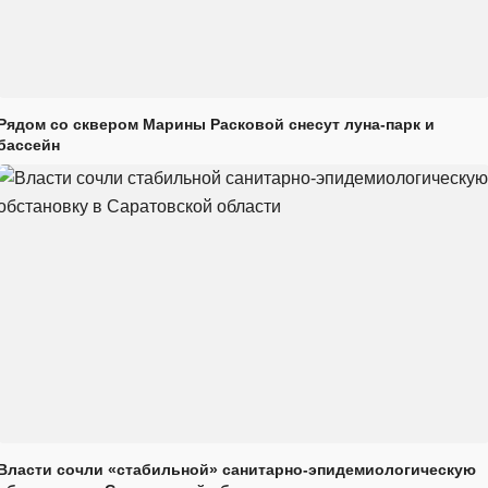
Рядом со сквером Марины Расковой снесут луна-парк и
бассейн
Власти сочли «стабильной» санитарно-эпидемиологическую