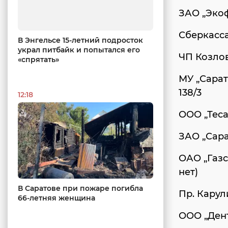
ЗАО „Экоф
Сберкасса
В Энгельсе 15-летний подросток
украл питбайк и попытался его
ЧП Козлов
«спрятать»
МУ „Сарат
138/3
12:18
ООО „Теса
ЗАО „Сара
ОАО „Газс
нет)
В Саратове при пожаре погибла
Пр. Карули
66-летняя женщина
ООО „Дент