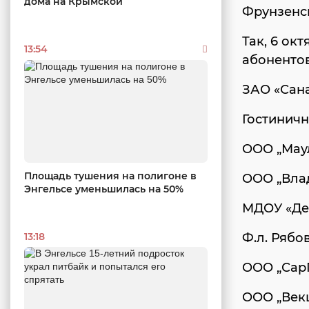
дома на Крымской
Фрунзенск
Так, 6 ок
13:54
абонентов
ЗАО «Сан
Гостиничн
ООО „Маул
Площадь тушения на полигоне в
ООО „Влад
Энгельсе уменьшилась на 50%
МДОУ «Дет
Ф.л. Рябов
13:18
ООО „СарГ
ООО „Векш