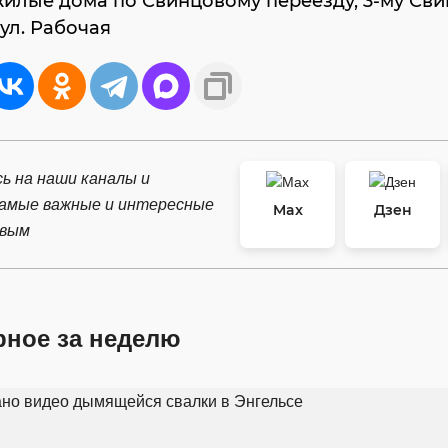
илые дома по Свинцовому переезду, 3-му Св
 ул. Рабочая
ь на наши каналы и
самые важные и интересные
Max
Дзен
рвым
рное за неделю