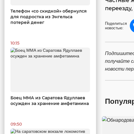
Частные ж
переезду,
Телефон «со скидкой» обернулся
для подростка из Энгельса
потерей денег
Поделиться
новостью:
10:15
Подпишитес
получайте 
новости пе
Боец ММА из Саратова Ядуллаев
Популя
осужден за хранение амфетамина
09:50