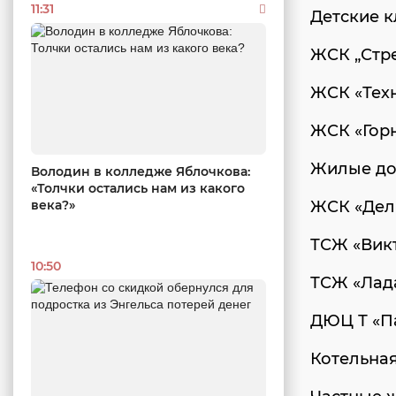
11:31
Детские кл
ЖСК „Стре
ЖСК «Техн
ЖСК «Горн
Жилые до
Володин в колледже Яблочкова:
«Толчки остались нам из какого
ЖСК «Дель
века?»
ТСЖ «Викт
10:50
ТСЖ «Лада
ДЮЦ Т «Па
Котельная