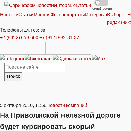
Новости
Интервью
Статьи
Темный режим
Новости
Статьи
Мнения
Фоторепортажи
Интервью
Выбор
Н
редакции
к
Телефоны для связи
+7 (8452) 659-600
+7 (917) 982-81-37
Поиск
5 октября 2010, 11:56
Новости компаний
На Приволжской железной дороге
будет курсировать скорый