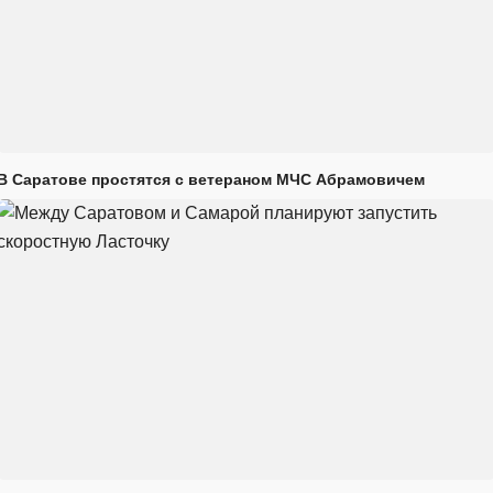
В Саратове простятся с ветераном МЧС Абрамовичем