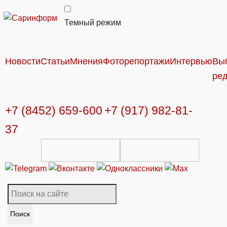
Темный режим
Новости
Статьи
Мнения
Фоторепортажи
Интервью
Вы
ре
+7 (8452) 659-600
+7 (917) 982-81-
37
Поиск