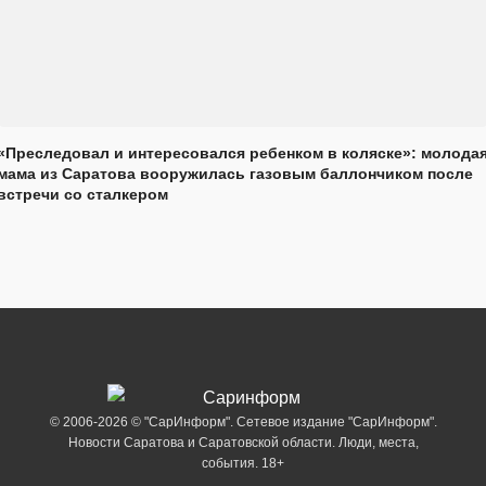
«Преследовал и интересовался ребенком в коляске»: молода
мама из Саратова вооружилась газовым баллончиком после
встречи со сталкером
© 2006-2026 © "СарИнформ". Сетевое издание "СарИнформ".
Новости Саратова и Саратовской области. Люди, места,
события. 18+