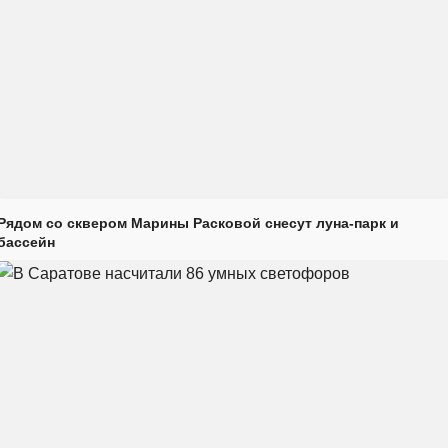
Рядом со сквером Марины Расковой снесут луна-парк и
бассейн