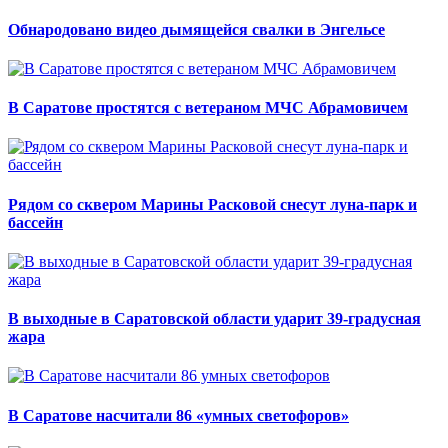
Обнародовано видео дымящейся свалки в Энгельсе
В Саратове простятся с ветераном МЧС Абрамовичем
Рядом со сквером Марины Расковой снесут луна-парк и
бассейн
В выходные в Саратовской области ударит 39-градусная
жара
В Саратове насчитали 86 «умных светофоров»