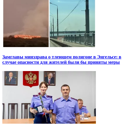
Замглавы минздрава о тлеющем полигоне в Энгельсе: в
случае опасности для жителей были бы приняты меры