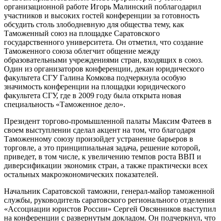
организационной работе Игорь Малинский поблагодарил
участников и высоких гостей конференции за готовность
обсудить столь злободневную для общества тему, как
Таможенный союз на площадке Саратовского
государственного университета. Он отметил, что создание
Таможенного союза облегчит общение между
образовательными учреждениями стран, входящих в союз.
Один из организаторов конференции, декан юридического
факультета СГУ Галина Комкова подчеркнула особую
значимость конференции на площадки юридического
факультета СГУ, где в 2009 году была открыта новая
специальность «Таможенное дело».
Президент торгово-промышленной палаты Максим Фатеев в
своем выступлении сделал акцент на том, что благодаря
Таможенному союзу произойдет устранение барьеров в
торговле, а это принципиальная задача, решение которой,
приведет, в том числе, к увеличению темпов роста ВВП и
диверсификации экономик стран, а также практически всех
остальных макроэкономических показателей.
Начальник Саратовской таможни, генерал-майор таможенной
службы, руководитель саратовского регионального отделения
«Ассоциации юристов России» Сергей Овсянников выступил
на конференции с развернутым докладом. Он подчеркнул, что