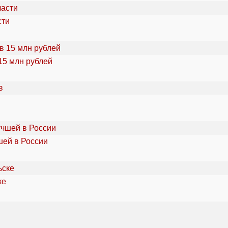
сти
15 млн рублей
шей в России
ке