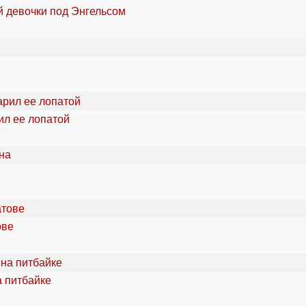
й девочки под Энгельсом
ил ее лопатой
ове
а питбайке