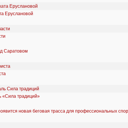
та Еруслановой
сти
од Саратовом
ста
ль «Сила традиций»
оявится новая беговая трасса для профессиональных спо