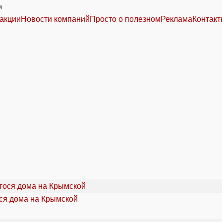
м
акции
Новости компаний
Просто о полезном
Реклама
Контак
ся дома на Крымской