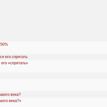
 50%
 его «спрятать»
акого века?»