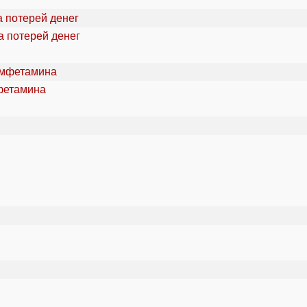
а потерей денег
фетамина