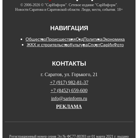
© 2006-2026 © "СарИнформ". Сетевое издание "СарИнформ".
Новости Саратова и Саратовской области. Люди, места, события. 18+
НАВИГАЦИЯ
Общество
Происшествия
Суд
Политика
Экономика
ЖКХ и строительство
Культура
Спорт
СарИнФото
КОНТАКТЫ
г. Саратов, ул. Горького, 21
+7 (917) 982-81-37
+7 (8452) 659-600
info@sarinform.ru
РЕКЛАМА
Регистрационный номер серия Эл № ФС77-80393 от 01 марта 2021 г. выдано