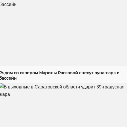
Рядом со сквером Марины Расковой снесут луна-парк и
бассейн