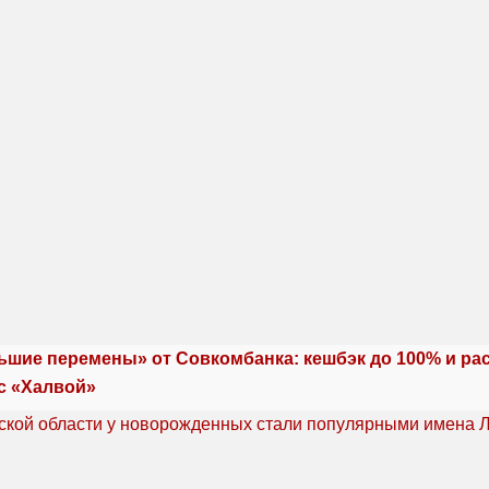
ьшие перемены» от Совкомбанка: кешбэк до 100% и ра
с «Халвой»