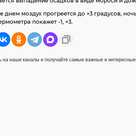
ется выпадение осадков в виде мороси и дож
е днем моздух прогреется до +3 градусов, ноч
ермометра покажет -1, +3.
 на наши каналы и получайте самые важные и интересные