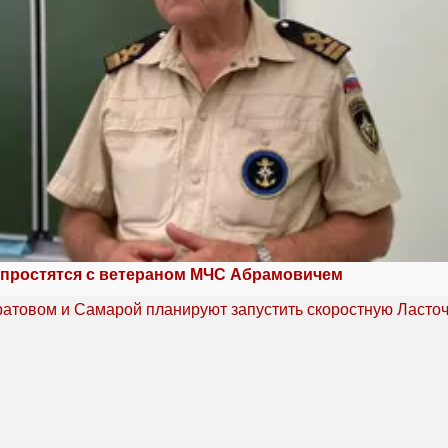
 простятся с ветераном МЧС Абрамовичем