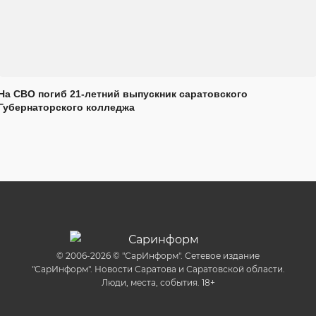
На СВО погиб 21-летний выпускник саратовского
Губернаторского колледжа
© 2006-2026 © "СарИнформ". Сетевое издание
"СарИнформ". Новости Саратова и Саратовской области.
Люди, места, события. 18+