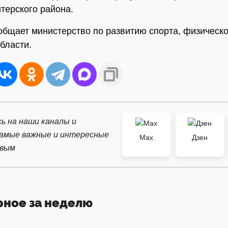
терского района.
общает министерство по развитию спорта, физическо
области.
ь на наши каналы и
самые важные и интересные
Max
Дзен
рвым
рное за неделю