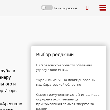
Темный режим
Выбор редакции
В Саратовской области объявили
угрозу атаки БПЛА
луба, в
енеру
Украинские БПЛА ликвидированы
ьного и
над Саратовской областью
ер Игорь
Смерть измученных детей-инвалидов:
осуждена экс-чиновница,
 «Арсенал»
прикрывавшая семью извергов за
взятки