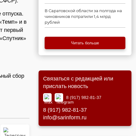
РСФСР).
В Саратовской области за полгода на
 отпуска.
чиновников потратили 1,4 млрд
«Темп» и в
рублей
ут первый
 «Спутник»
Читать больше
ьный сбор
Связаться с редакцией или
прислать новость
8 (917) 982-81-37
8 (917) 982-81-37
info@sarinform.ru