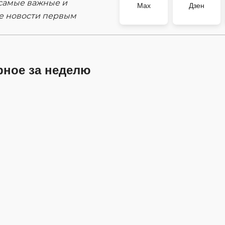
самые важные и
Max
Дзен
е новости первым
рное за неделю