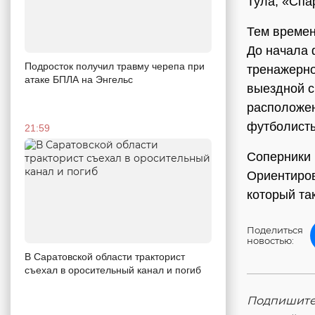
Тула, «Спа
Тем времен
До начала 
Подросток получил травму черепа при
тренажерно
атаке БПЛА на Энгельс
выездной с
расположен
футболисты
21:59
Соперники 
Ориентиров
который та
Поделиться
новостью:
В Саратовской области тракторист
съехал в оросительный канал и погиб
Подпишитес