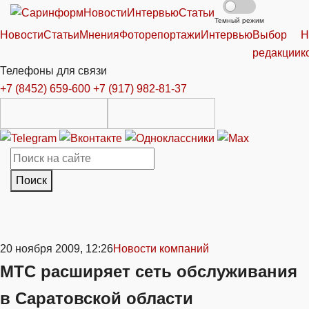
Новости
Интервью
Статьи
Темный режим
Новости
Статьи
Мнения
Фоторепортажи
Интервью
Выбор
Н
редакции
к
Телефоны для связи
+7 (8452) 659-600
+7 (917) 982-81-37
Поиск
20 ноября 2009, 12:26
Новости компаний
МТС расширяет сеть обслуживания
в Саратовской области