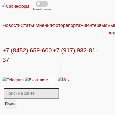
Темный режим
Новости
Статьи
Мнения
Фоторепортажи
Интервью
Вы
ре
+7 (8452) 659-600
+7 (917) 982-81-
37
Поиск