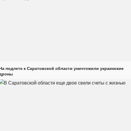
На подлете к Саратовской области уничтожили украинские
дроны