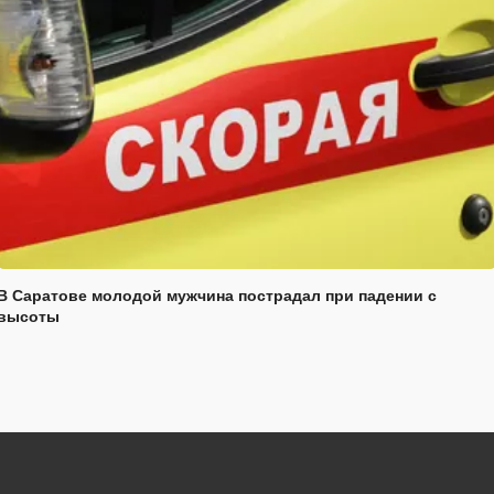
В Саратове молодой мужчина пострадал при падении с
высоты