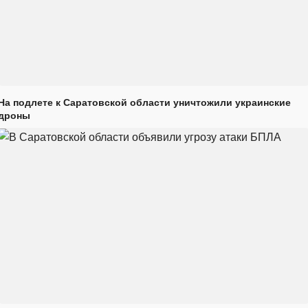
На подлете к Саратовской области уничтожили украинские
дроны