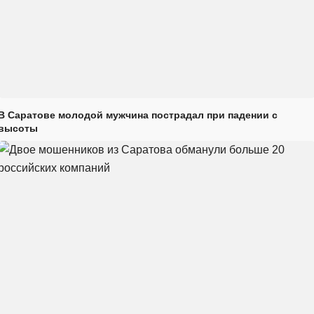
В Саратове молодой мужчина пострадал при падении с
высоты