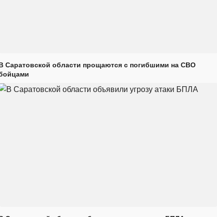
В Саратовской области прощаются с погибшими на СВО
бойцами