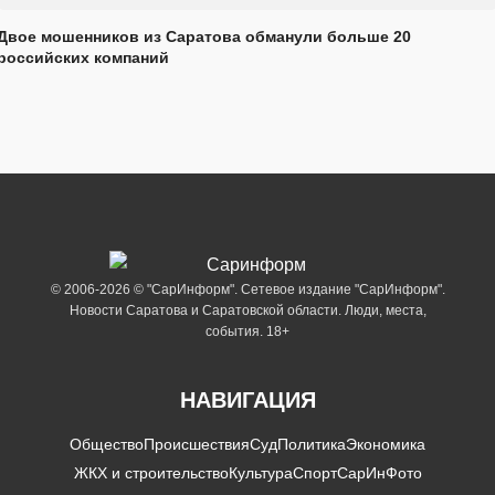
Двое мошенников из Саратова обманули больше 20
российских компаний
© 2006-2026 © "СарИнформ". Сетевое издание "СарИнформ".
Новости Саратова и Саратовской области. Люди, места,
события. 18+
НАВИГАЦИЯ
Общество
Происшествия
Суд
Политика
Экономика
ЖКХ и строительство
Культура
Спорт
СарИнФото