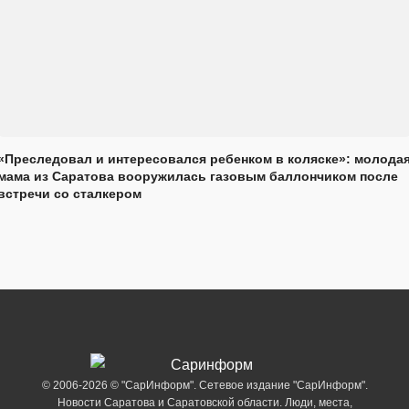
«Преследовал и интересовался ребенком в коляске»: молода
мама из Саратова вооружилась газовым баллончиком после
встречи со сталкером
© 2006-2026 © "СарИнформ". Сетевое издание "СарИнформ".
Новости Саратова и Саратовской области. Люди, места,