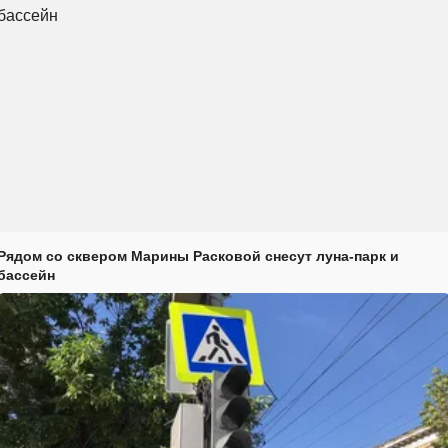
Рядом со сквером Марины Расковой снесут луна-парк и
бассейн