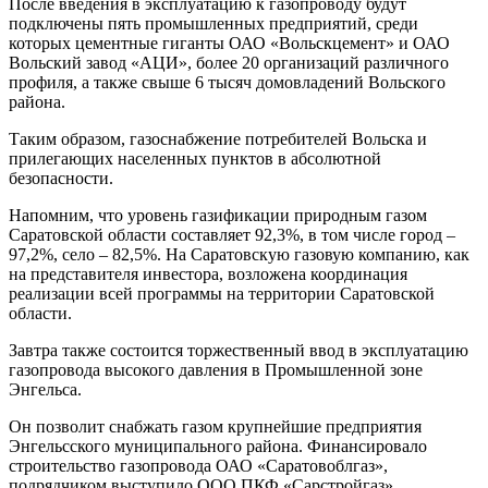
После введения в эксплуатацию к газопроводу будут
подключены пять промышленных предприятий, среди
которых цементные гиганты ОАО «Вольскцемент» и ОАО
Вольский завод «АЦИ», более 20 организаций различного
профиля, а также свыше 6 тысяч домовладений Вольского
района.
Таким образом, газоснабжение потребителей Вольска и
прилегающих населенных пунктов в абсолютной
безопасности.
Напомним, что уровень газификации природным газом
Саратовской области составляет 92,3%, в том числе город –
97,2%, село – 82,5%. На Саратовскую газовую компанию, как
на представителя инвестора, возложена координация
реализации всей программы на территории Саратовской
области.
Завтра также состоится торжественный ввод в эксплуатацию
газопровода высокого давления в Промышленной зоне
Энгельса.
Он позволит снабжать газом крупнейшие предприятия
Энгельсского муниципального района. Финансировало
строительство газопровода ОАО «Саратовоблгаз»,
подрядчиком выступило ООО ПКФ «Сарстройгаз»,