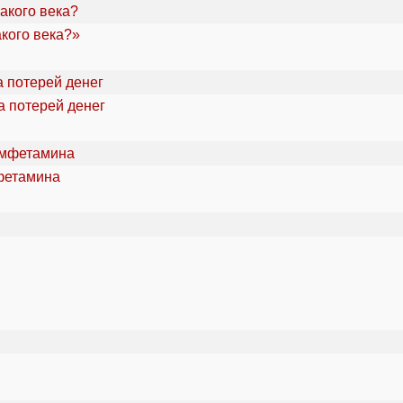
акого века?»
а потерей денег
фетамина