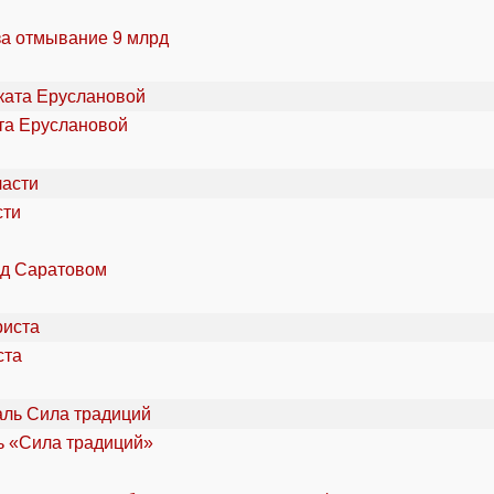
за отмывание 9 млрд
та Еруслановой
сти
од Саратовом
ста
ль «Сила традиций»