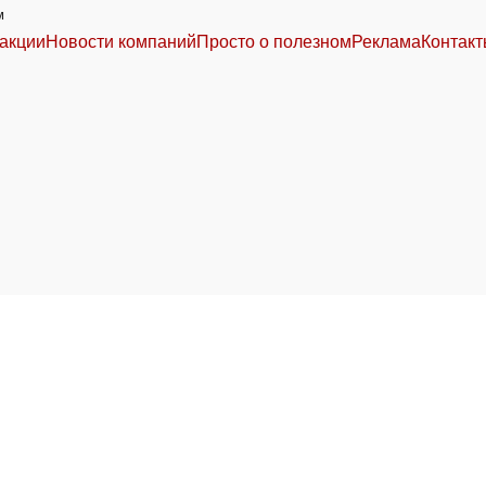
м
акции
Новости компаний
Просто о полезном
Реклама
Контак