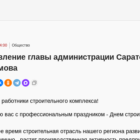
14:00
Общество
вление главы администрации Сарат
омова
работники строительного комплекса!
 вас с профессиональным праздником - Днем строи
е время строительная отрасль нашего региона разв
мично - растет производственная активность предпр