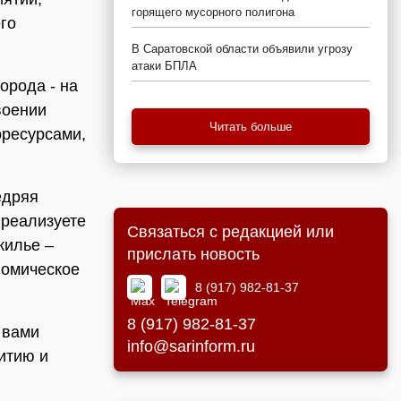
горящего мусорного полигона
го
В Саратовской области объявили угрозу
атаки БПЛА
орода - на
воении
Читать больше
оресурсами,
едряя
 реализуете
Связаться с редакцией или
жилье –
прислать новость
номическое
8 (917) 982-81-37
8 (917) 982-81-37
 вами
info@sarinform.ru
итию и