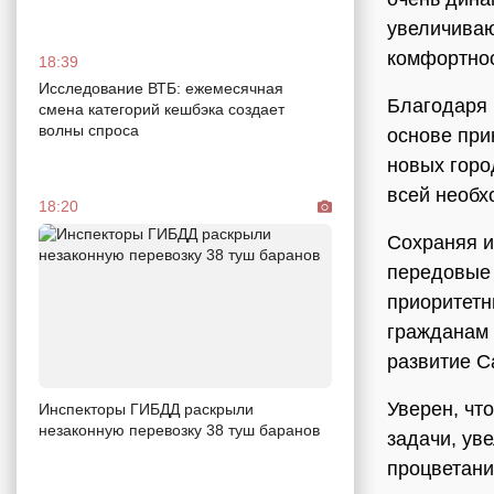
увеличиваю
комфортнос
18:39
Исследование ВТБ: ежемесячная
Благодаря 
смена категорий кешбэка создает
волны спроса
основе при
новых горо
всей необх
18:20
Сохраняя и
передовые 
приоритетн
гражданам 
развитие С
Уверен, чт
Инспекторы ГИБДД раскрыли
незаконную перевозку 38 туш баранов
задачи, ув
процветани