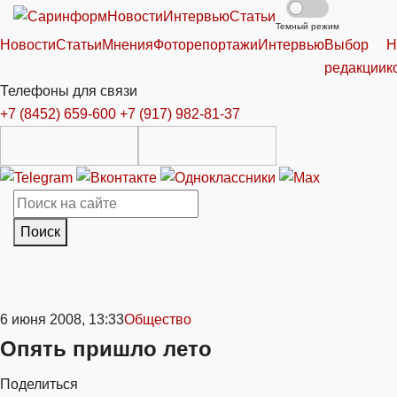
Новости
Интервью
Статьи
Темный режим
Новости
Статьи
Мнения
Фоторепортажи
Интервью
Выбор
Н
редакции
к
Телефоны для связи
+7 (8452) 659-600
+7 (917) 982-81-37
Поиск
6 июня 2008, 13:33
Общество
Опять пришло лето
Поделиться