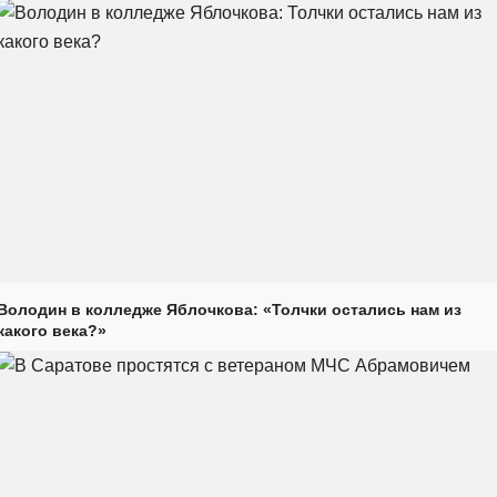
Володин в колледже Яблочкова: «Толчки остались нам из
какого века?»