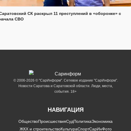
Саратовский СК раскрыл 11 преступлений в «оборонке» с
начала СВО
© 2006-2026 © "СарИнформ". Сетевое издание "СарИнформ".
Новости Саратова и Саратовской области. Люди, места,
события. 18+
НАВИГАЦИЯ
Общество
Происшествия
Суд
Политика
Экономика
ЖКХ и строительство
Культура
Спорт
СарИнФото