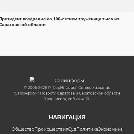
Президент поздравил со 100-летием труженицу тыла из
Саратовской области
© 2006-2026 © "СарИнформ". Сетевое издание
"СарИнформ". Новости Саратова и Саратовской области.
Люди, места, события. 18+
НАВИГАЦИЯ
Общество
Происшествия
Суд
Политика
Экономика