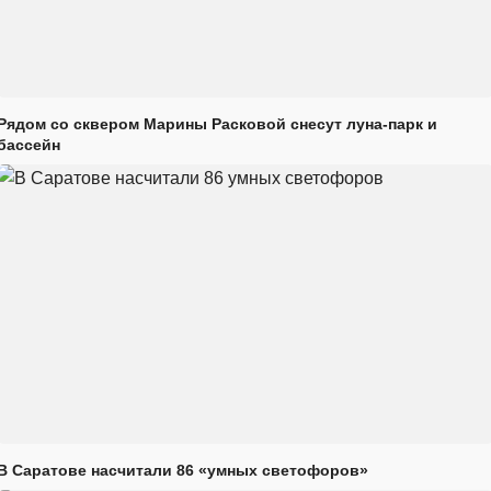
Рядом со сквером Марины Расковой снесут луна-парк и
бассейн
В Саратове насчитали 86 «умных светофоров»