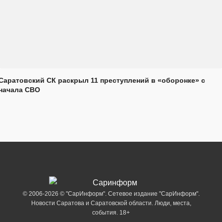
Саратовский СК раскрыл 11 преступлений в «оборонке» с
начала СВО
© 2006-2026 © "СарИнформ". Сетевое издание "СарИнформ".
Новости Саратова и Саратовской области. Люди, места,
события. 18+