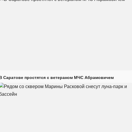
В Саратове простятся с ветераном МЧС Абрамовичем