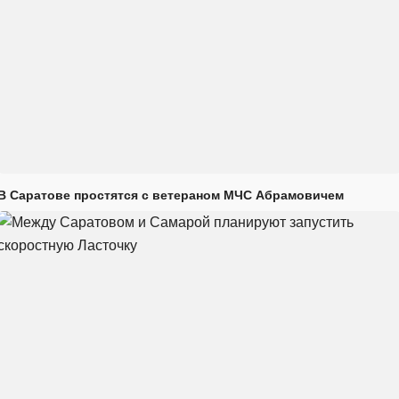
В Саратове простятся с ветераном МЧС Абрамовичем