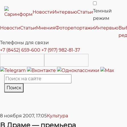
Темный
Новости
Интервью
Статьи
режим
Новости
Статьи
Мнения
Фоторепортажи
Интервью
Вы
ре
Телефоны для связи
+7 (8452) 659-600
+7 (917) 982-81-37
Поиск
8 ноября 2007, 17:05
Культура
В Драме — премьера