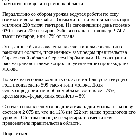
намолочено в девяти районах области.
Параллельно со сбором урожая ведутся работы по севу
озимых и вспашке зяби. Озимыми планируется засеять один
миллион 220 тысяч гектаров. На сегодняшний день посеяно
626 тысячи 200 гектаров. Зябь вспахана на площади 974,2
тысяч гектаров, или 47% от плана.
Эти данные были озвучены на селекторном совещании с
районами области, проведенном зампредом правительства
Саратовской области Сергеем Горбуновым. На совещании
рассматривался также вопрос по увеличению производства
молока.
Во всех категориях хозяйств области на 1 августа текущего
года произведено 599 тысяч тонн молока. Доля
сельхозпредприятий в общем объёме составляет 79%,
крестьянско-фермерских хозяйств – 8%.
С начала года в сельхозпредприятиях надой молока на корову
составил 2 075 кг, что на 12% (на 222 кг) выше прошлогоднего
уровня . Об этом сообщает секретариат заместителя
председателя правительства области.
Поделиться