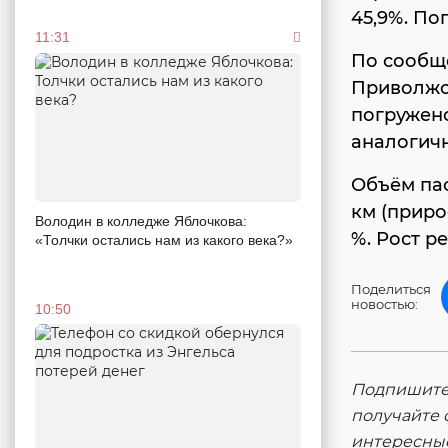
45,9%. По
11:31
По сообщ
Приволжск
погружено
аналогич
Объём пас
км (приро
Володин в колледже Яблочкова:
%. Рост р
«Толчки остались нам из какого века?»
Поделиться
новостью:
10:50
Подпишитес
получайте 
интересны