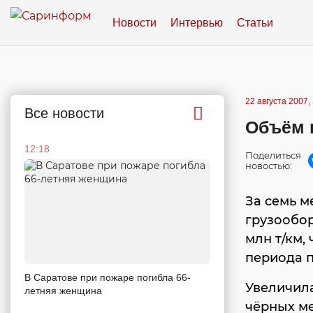
Новости
Интервью
Статьи
22 августа 2007,
Все новости
Объём 
12:18
Поделиться
новостью:
За семь м
грузообор
млн т/км,
периода 
В Саратове при пожаре погибла 66-
Увеличила
летняя женщина
чёрных ме