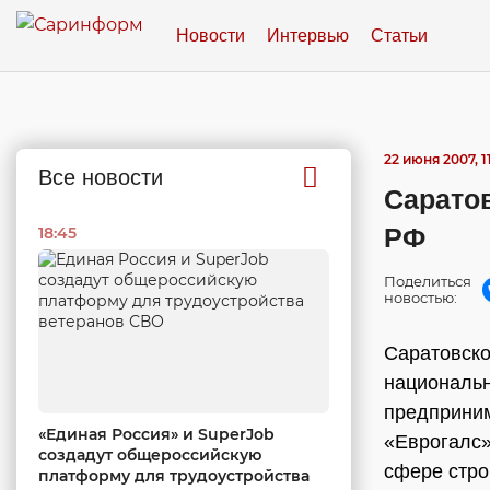
Новости
Интервью
Статьи
22 июня 2007, 1
Все новости
Сарато
РФ
18:45
Поделиться
новостью:
Саратовско
национальн
предприним
«Единая Россия» и SuperJob
«Еврогалс»
создадут общероссийскую
сфере стро
платформу для трудоустройства