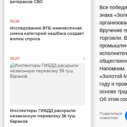
ветеранов СВО
Все победи
знака «Зол
18:39
организова
Исследование ВТБ: ежемесячная
Вручение п
смена категорий кешбэка создает
торговли. 
волны спроса
промышлен
исполнител
18:20
обществен
Напомним, 
«Золотой М
году и про
основе тра
Об этом со
Инспекторы ГИБДД раскрыли
Поделиться
незаконную перевозку 38 туш
новостью:
баранов