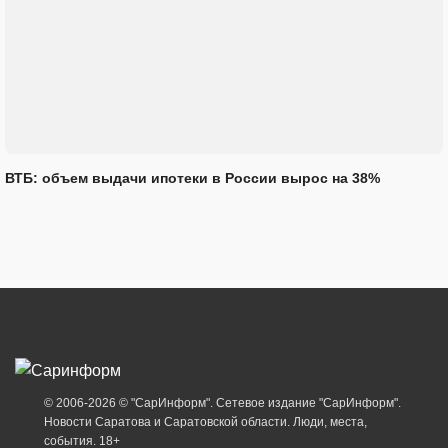
ВТБ: объем выдачи ипотеки в России вырос на 38%
© 2006-2026 © "СарИнформ". Сетевое издание "СарИнформ".
Новости Саратова и Саратовской области. Люди, места,
события. 18+