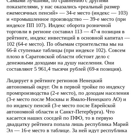
Самыми лучшими, по сравнению с другими
показателями, у нас оказались «реальный размер
ежемесячных пенсий» — 34-е место (индекс — 103)
и «промышленное производство — 39-е место (при
индексе ПП 107). Индекс оборота розничной
торговли в регионе составил 113 — 47-я позиция в
рейтинге, индекс инвестиций в основной капитал —
102 (64-е место). По объемам строительства мы на
66-й ступеньке таблицы (при индексе 102). Совсем
плохо в Саратовской области обстоит дело с
денежными доходами на душу населения. Они
составляют 5 961,4 тысячи рублей (69-я позиция).
Лидирует в рейтинге регионов Ненецкий
автономный округ. Он в первой тройке по индексу
промпроизводства (2-е место), по доходам населения
(3-е место после Москвы и Ямало-Ненецкого АО) и
по индексу пенсий (3-е место после Еврейской
автономной области и Санкт-Петербурга). Что
касается наших соседей по ПФО, то в первую
двадцатку рейтинга попала лишь республика Марий
Эл — 16-е место в таблице. За ней идут республика