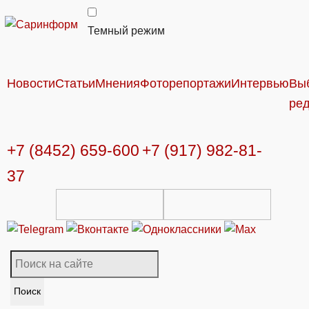
Темный режим
Новости
Статьи
Мнения
Фоторепортажи
Интервью
Вы
ре
+7 (8452) 659-600
+7 (917) 982-81-
37
Поиск