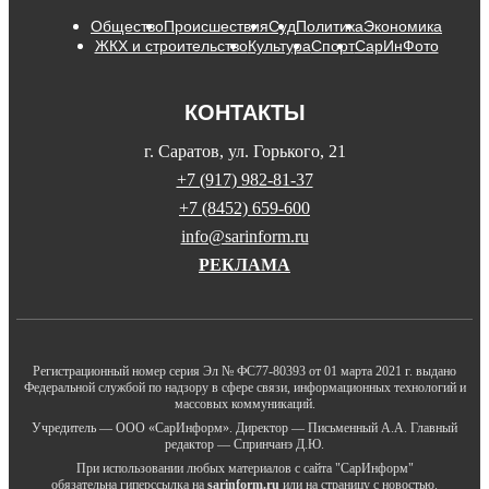
Общество
Происшествия
Суд
Политика
Экономика
ЖКХ и строительство
Культура
Спорт
СарИнФото
КОНТАКТЫ
г. Саратов, ул. Горького, 21
+7 (917) 982-81-37
+7 (8452) 659-600
info@sarinform.ru
РЕКЛАМА
Регистрационный номер серия Эл № ФС77-80393 от 01 марта 2021 г. выдано
Федеральной службой по надзору в сфере связи, информационных технологий и
массовых коммуникаций.
Учредитель — ООО «СарИнформ». Директор — Письменный А.А. Главный
редактор — Спринчанэ Д.Ю.
При использовании любых материалов с сайта "СарИнформ"
обязательна гиперссылка на
sarinform.ru
или на страницу с новостью.